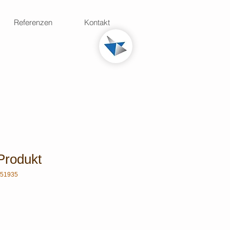
Referenzen
Kontakt
struktionsdien stleistungen
mit Solid Edge
 Produkt
351935