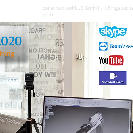
constructionPLUS GmbH - Königsbacher
Stein
2020
ining