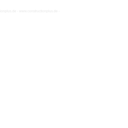
ionplus.de
-
www.constructionplus.de
-