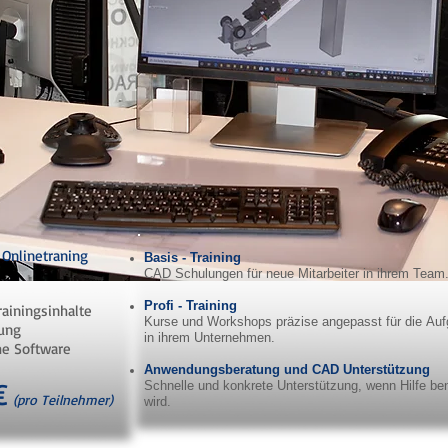
 Onlinetraning
Basis - Training
CAD Schulungen für neue Mitarbeiter in ihrem Team
Profi - Training
Trainingsinhalte
Kurse und Workshops präzise angepasst für die Au
nung
in ihrem Unternehmen.
he Software
Anwendungsberatung und CAD Unterstützung
€
Schnelle und konkrete Unterstützung, wenn Hilfe ben
(pro Teilnehmer)
wird.